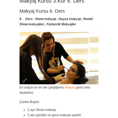
Makyaj Kursu 3.Kur 6. Ders
Makyaj Kursu 6. Ders
6. Ders : Show makyajı . Geyşa makyajı , Renkli
Show makyajları , Fantastik Makyajlar
En yoğun ve en sıkı çalıştığımız
Makyaj
günü oldu
diyebiliriz.
Çünkü Bugün
2 ayrı Show makyajı
2 ayrı gündüz ve gece makyajı yapıldı